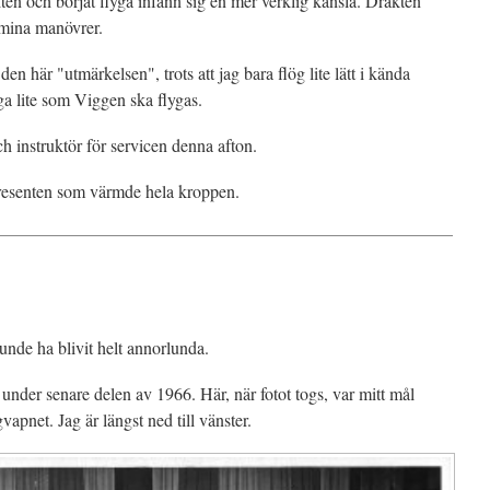
ten och börjat flyga infann sig en mer verklig känsla. Dräkten
 mina manövrer.
den här "utmärkelsen", trots att jag bara flög lite lätt i kända
lyga lite som Viggen ska flygas.
instruktör för servicen denna afton.
resenten som värmde hela kroppen.
unde ha blivit helt annorlunda.
under senare delen av 1966. Här, när fotot togs, var mitt mål
vapnet. Jag är längst ned till vänster.