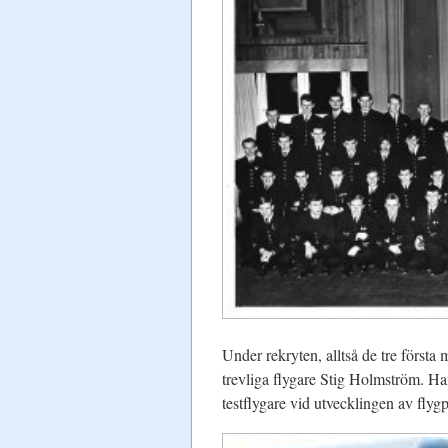
Under rekryten, alltså de tre första
trevliga flygare Stig Holmström. H
testflygare vid utvecklingen av flyg