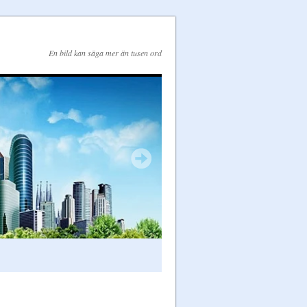
En bild kan säga mer än tusen ord