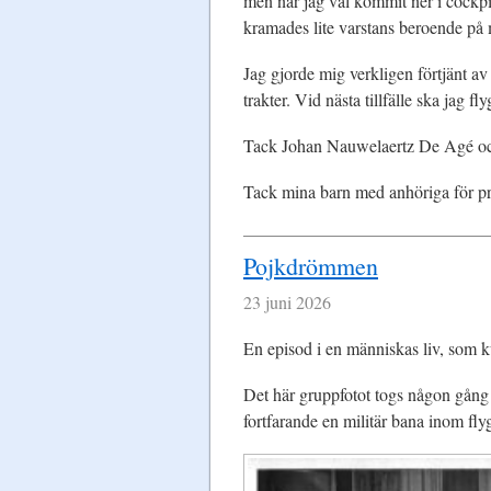
men när jag väl kommit ner i cockpi
kramades lite varstans beroende på
Jag gjorde mig verkligen förtjänt av 
trakter. Vid nästa tillfälle ska jag f
Tack Johan Nauwelaertz De Agé och 
Tack mina barn med anhöriga för p
Pojkdrömmen
23 juni 2026
En episod i en människas liv, som k
Det här gruppfotot togs någon gång 
fortfarande en militär bana inom flyg