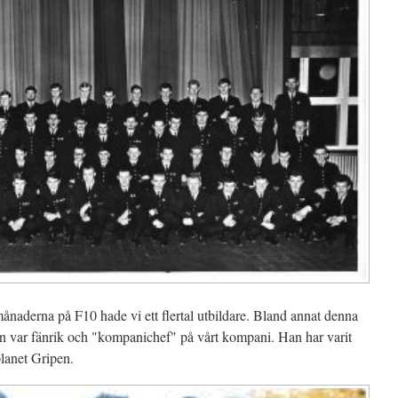
 månaderna på F10 hade vi ett flertal utbildare. Bland annat denna
an var fänrik och "kompanichef" på vårt kompani. Han har varit
planet Gripen.