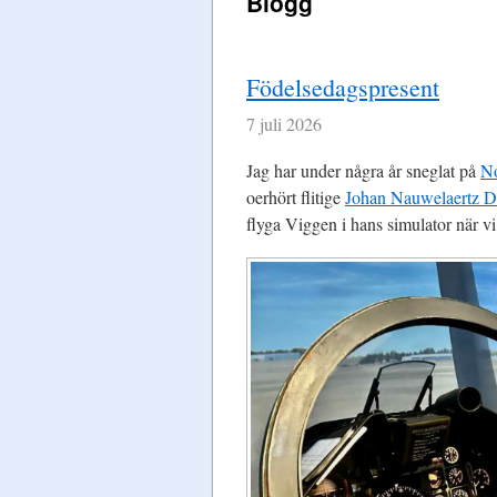
Blogg
Födelsedagspresent
7 juli 2026
Jag har under några år sneglat på
No
oerhört flitige
Johan Nauwelaertz D
flyga Viggen i hans simulator när v