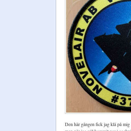
Den här gången fick jag klä på mig 