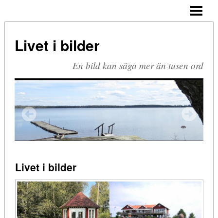
HEM
ARKIV
Livet i bilder
BLOGG
En bild kan säga mer än tusen ord
OM MIG
KOMMENTERA
Livet i bilder