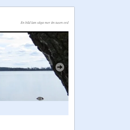
En bild kan säga mer än tusen ord