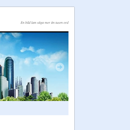
En bild kan säga mer än tusen ord