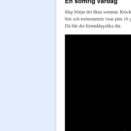
En somrig vårdag
Idag börjar det likna sommar. Klock
bris och termometern visar plus 16 g
Då blir det förmiddagsfika där.