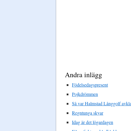
Andra inlägg
Födelsedagspresent
Pojkdrömmen
Så var Halmstad Långgolf avkla
Regntunga skyar
Idag är det lögardagen