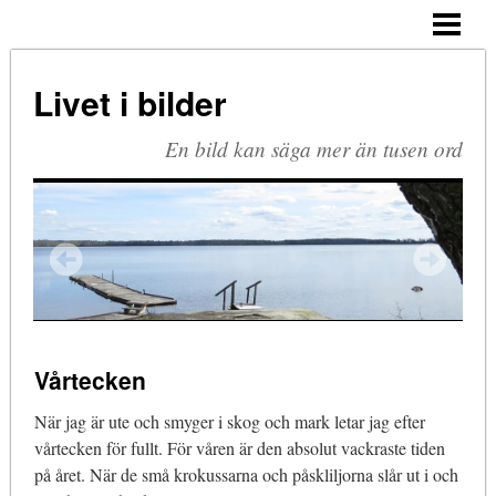
HEM
ARKIV
Livet i bilder
BLOGG
En bild kan säga mer än tusen ord
OM MIG
KOMMENTERA
Vårtecken
När jag är ute och smyger i skog och mark letar jag efter
vårtecken för fullt. För våren är den absolut vackraste tiden
på året. När de små krokussarna och påskliljorna slår ut i och