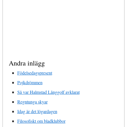
Andra inlägg
Födelsedagspresent
Pojkdrömmen
Så var Halmstad Långgolf avklarat
Regntunga skyar
Idag är det lögardagen
Filosofiskt om bladklubbor