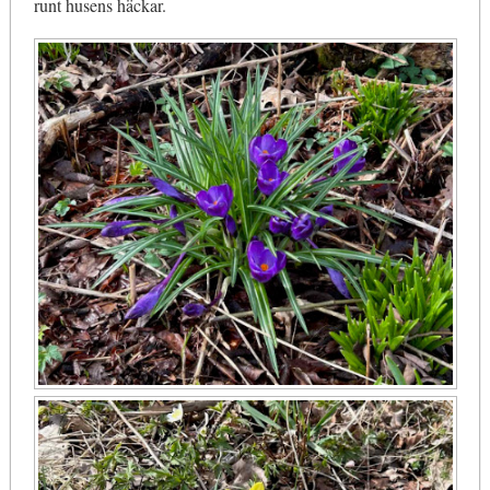
runt husens häckar.