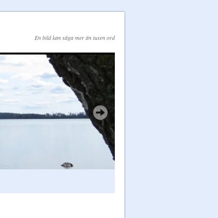
En bild kan säga mer än tusen ord