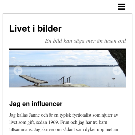
HEM
ARKIV
Livet i bilder
BLOGG
En bild kan säga mer än tusen ord
OM MIG
KOMMENTERA
Jag en influencer
Jag kallas Janne och är en typisk fyrtiotalist som njuter av
livet som gift, sedan 1969. Frun och jag har tre barn
tillsammans. Jag skriver om sådant som dyker upp mellan