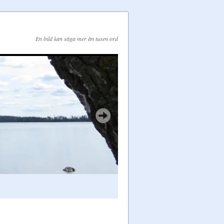
En bild kan säga mer än tusen ord