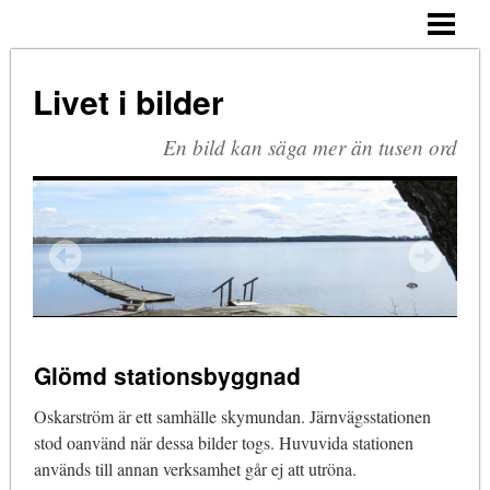
HEM
ARKIV
Livet i bilder
BLOGG
En bild kan säga mer än tusen ord
OM MIG
KOMMENTERA
Glömd stationsbyggnad
Oskarström är ett samhälle skymundan. Järnvägsstationen
stod oanvänd när dessa bilder togs. Huvuvida stationen
används till annan verksamhet går ej att utröna.